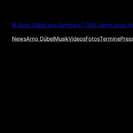
Zum
Inhalt
springen
© Arno Dübel aus Hamburg | Ü45 Jahre ohne Ar
News
Arno Dübel
Musik
Videos
Fotos
Termine
Pres