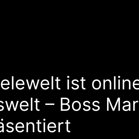
lewelt ist online
swelt – Boss Ma
sentiert