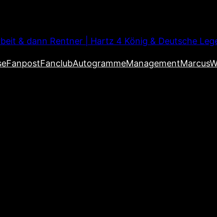
beit & dann Rentner | Hartz 4 König & Deutsche Leg
se
Fanpost
Fanclub
Autogramme
Management
MarcusW