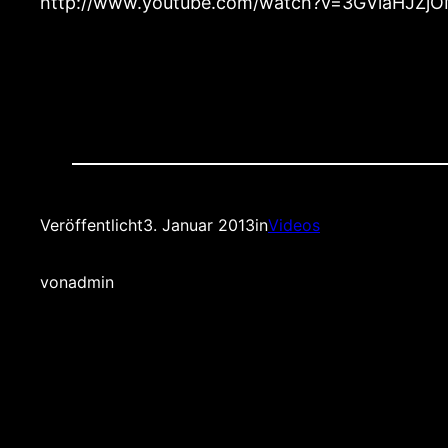
http://www.youtube.com/watch?v=3GViaHJZj
Veröffentlicht
3. Januar 2013
in
Videos
von
admin