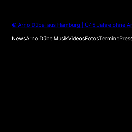
Zum
Inhalt
springen
© Arno Dübel aus Hamburg | Ü45 Jahre ohne Ar
News
Arno Dübel
Musik
Videos
Fotos
Termine
Pres