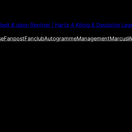
beit & dann Rentner | Hartz 4 König & Deutsche Leg
se
Fanpost
Fanclub
Autogramme
Management
MarcusW