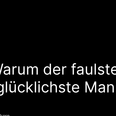
Warum der faulst
 glücklichste Ma
nkern