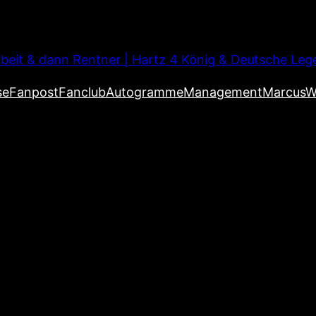
beit & dann Rentner | Hartz 4 König & Deutsche Leg
se
Fanpost
Fanclub
Autogramme
Management
MarcusW