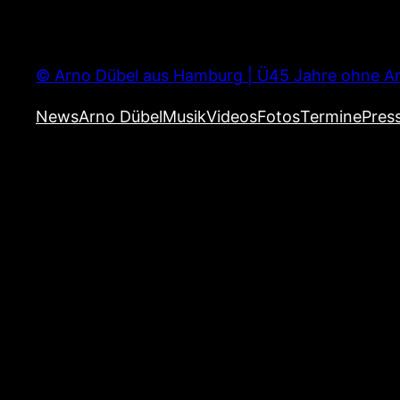
Zum
Inhalt
springen
© Arno Dübel aus Hamburg | Ü45 Jahre ohne Ar
News
Arno Dübel
Musik
Videos
Fotos
Termine
Pres