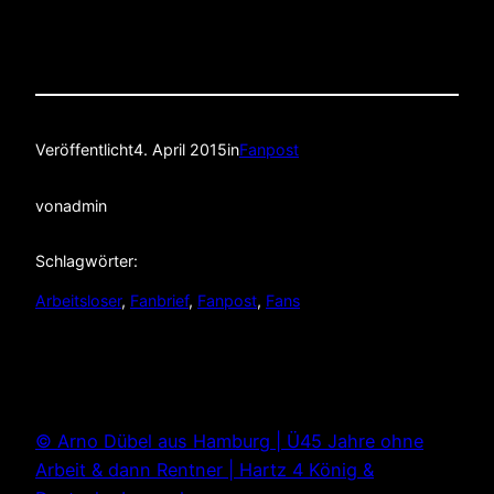
Veröffentlicht
4. April 2015
in
Fanpost
von
admin
Schlagwörter:
Arbeitsloser
, 
Fanbrief
, 
Fanpost
, 
Fans
© Arno Dübel aus Hamburg | Ü45 Jahre ohne
Arbeit & dann Rentner | Hartz 4 König &