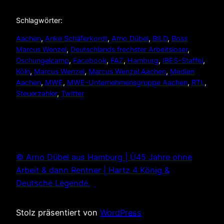
Schlagwörter:
Aachen
, 
Anke Schäferkordt
, 
Arno Dübel
, 
BILD
, 
Boss
Marcus Wenzel
, 
Deutschlands frechster Arbeitsloser
, 
Dschungelcamp
, 
Facebook
, 
FAZ
, 
Hamburg
, 
IBES-Staffel
, 
Köln
, 
Marcus Wenzel
, 
Marcus Wenzel Aachen
, 
Medien
Aachen
, 
MWE
, 
MWE-Unternehmensgruppe Aachen
, 
RTL
, 
Steuerzahler
, 
Twitter
© Arno Dübel aus Hamburg | Ü45 Jahre ohne
Arbeit & dann Rentner | Hartz 4 König &
Deutsche Legende.
Stolz präsentiert von
WordPress