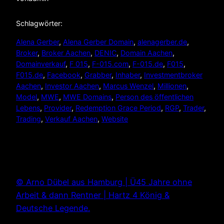
Schlagwörter:
Alena Gerber
, 
Alena Gerber Domain
, 
alenagerber.de
, 
Broker
, 
Broker Aachen
, 
DENIC
, 
Domain Aachen
, 
Domainverkauf
, 
F 015
, 
F-015.com
, 
F-015.de
, 
F015
, 
F015.de
, 
Facebook
, 
Grabber
, 
Inhaber
, 
Investmentbroker
Aachen
, 
Investor Aachen
, 
Marcus Wenzel
, 
Millionen
, 
Model
, 
MWE
, 
MWE Domains
, 
Person des öffentlichen
Lebens
, 
Provider
, 
Redemption Grace Period
, 
RGP
, 
Trader
, 
Trading
, 
Verkauf Aachen
, 
Website
© Arno Dübel aus Hamburg | Ü45 Jahre ohne
Arbeit & dann Rentner | Hartz 4 König &
Deutsche Legende.