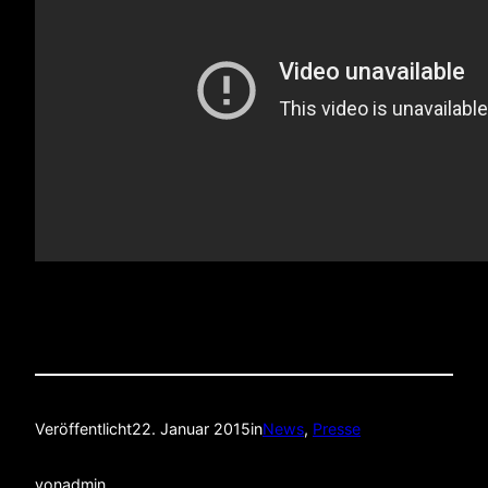
Veröffentlicht
22. Januar 2015
in
News
, 
Presse
von
admin