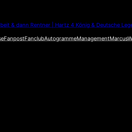
beit & dann Rentner | Hartz 4 König & Deutsche Leg
se
Fanpost
Fanclub
Autogramme
Management
MarcusW