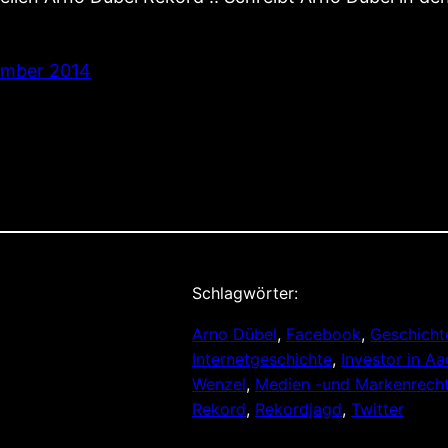
ember 2014
Schlagwörter:
Arno Dübel
, 
Facebook
, 
Geschicht
Internetgeschichte
, 
Investor in A
Wenzel
, 
Medien -und Markenrech
Rekord
, 
Rekordjagd
, 
Twitter