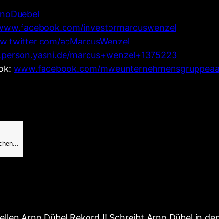
rnoDuebel
www.facebook.com/investormarcuswenzel
.twitter.com/acMarcusWenzel
person.yasni.de/marcus+wenzel+1375223
ok:
www.facebook.com/mweunternehmensgruppea
ellen Arno Dübel Rekord !! Schreibt Arno Dübel in d