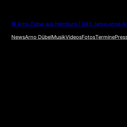
Zum
Inhalt
springen
© Arno Dübel aus Hamburg | Ü45 Jahre ohne Ar
News
Arno Dübel
Musik
Videos
Fotos
Termine
Pres