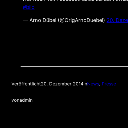
#bild
— Arno Dübel (@OrigArnoDuebel)
20. Dez
Veröffentlicht
20. Dezember 2014
in
News
, 
Presse
von
admin