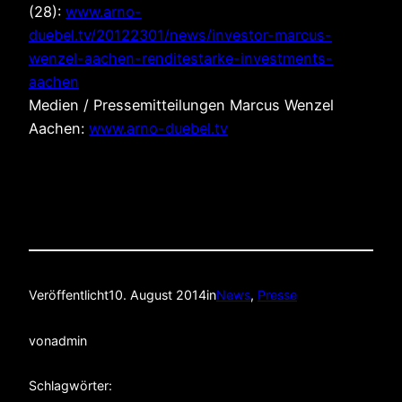
(28):
www.arno-
duebel.tv/20122301/news/investor-marcus-
wenzel-aachen-renditestarke-investments-
aachen
Medien / Pressemitteilungen Marcus Wenzel
Aachen:
www.arno-duebel.tv
Veröffentlicht
10. August 2014
in
News
, 
Presse
von
admin
Schlagwörter: