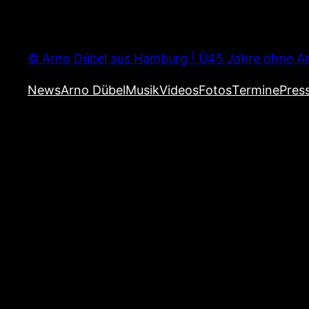
Zum
Inhalt
springen
© Arno Dübel aus Hamburg | Ü45 Jahre ohne Ar
News
Arno Dübel
Musik
Videos
Fotos
Termine
Pres