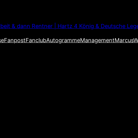
beit & dann Rentner | Hartz 4 König & Deutsche Leg
se
Fanpost
Fanclub
Autogramme
Management
MarcusW