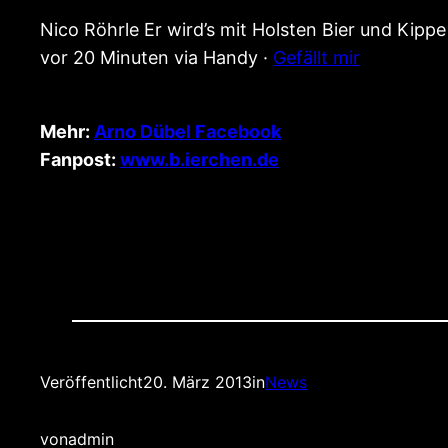
Nico Röhrle Er wird’s mit Holsten Bier und Kippe
vor 20 Minuten via Handy ·
Gefällt mir
Mehr:
Arno Dübel Facebook
Fanpost:
www.b.ierchen.de
Veröffentlicht
20. März 2013
in
News
von
admin