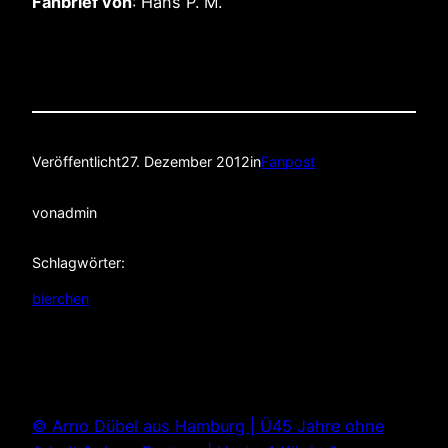
Fanbrief von
: Hans P. M.
Veröffentlicht
27. Dezember 2012
in
Fanpost
von
admin
Schlagwörter:
bierchen
© Arno Dübel aus Hamburg | Ü45 Jahre ohne