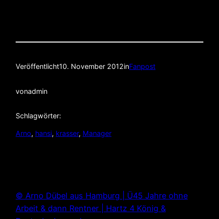
Veröffentlicht
10. November 2012
in
Fanpost
von
admin
Schlagwörter:
Arno
, 
hansi
, 
krasser
, 
Manager
© Arno Dübel aus Hamburg | Ü45 Jahre ohne
Arbeit & dann Rentner | Hartz 4 König &