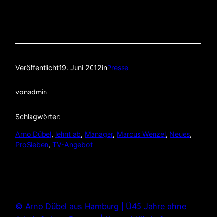
Veröffentlicht
19. Juni 2012
in
Presse
von
admin
Schlagwörter:
Arno Dübel
, 
lehnt ab
, 
Manager
, 
Marcus Wenzel
, 
Neues
, 
ProSieben
, 
TV-Angebot
© Arno Dübel aus Hamburg | Ü45 Jahre ohne