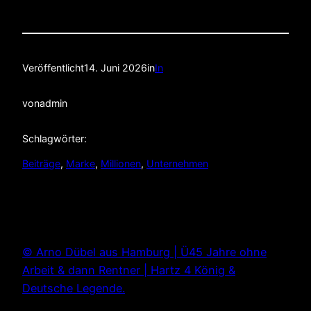
Veröffentlicht
14. Juni 2026
in
In
von
admin
Schlagwörter:
Beiträge
, 
Marke
, 
Millionen
, 
Unternehmen
© Arno Dübel aus Hamburg | Ü45 Jahre ohne
Arbeit & dann Rentner | Hartz 4 König &
Deutsche Legende.